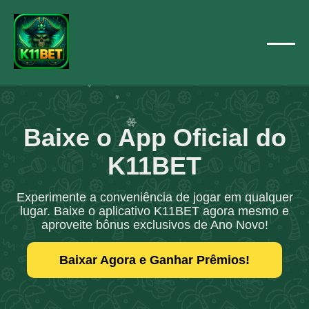
❄
❄
❄
❄
❄
❄
❄
❄
Baixe o App Oficial do
❄
K11BET
Experimente a conveniência de jogar em qualquer
lugar. Baixe o aplicativo K11BET agora mesmo e
aproveite bônus exclusivos de Ano Novo!
Baixar Agora e Ganhar Prêmios!