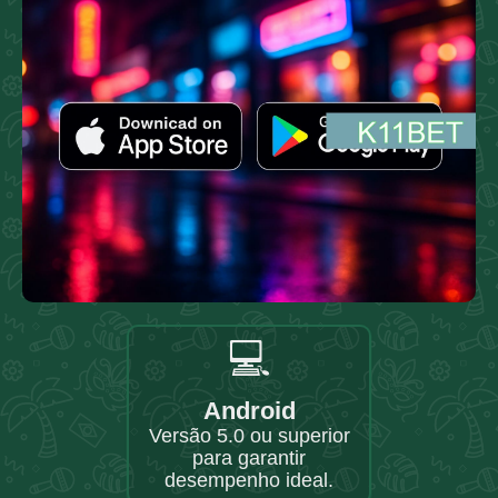
💻
Android
Versão 5.0 ou superior
para garantir
desempenho ideal.